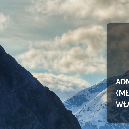
AD
(MŁ
WŁ