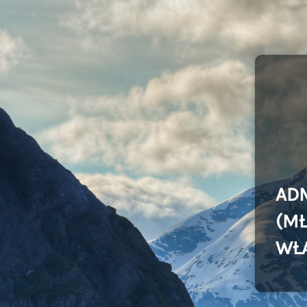
AD
(MŁ
WŁ